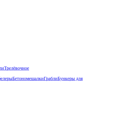
ли
Трелёвочное
елеры
Бетономешалки
Грабли
Бункеры для