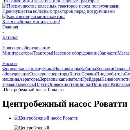
Что такое мини трактора или садовые тракторы?
Преимущества колесных тракторов перед погрузчиками
Как я выбирал минитрактор!
Главная
-
Каталог
-
Навесное оборудование
Минитракторы
Тракторы
Навесное оборудование
Запчасти
Мага
-
Насосы
Фронтальные погрузчики
Экскаваторы
Кабины
Косилки
Отвалы
оборудование
Электрогенераторы
Катки
Сеялки
Пнедробители
Бу
машины
Аэраторы
Деревовыкапыватели
Грейдеры
Канавоочисти
травы
Пылесосы
Плуги
Опрыскиватели
Бочки
Прицепы
Разбрасы
-
Центробежный насос Роватти
Центробежный насос Роватти