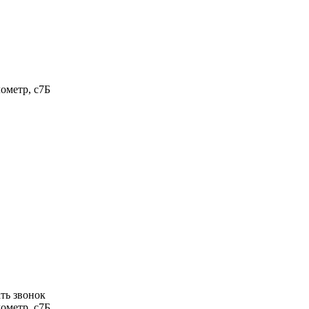
ометр, с7Б
ать звонок
ометр, с7Б