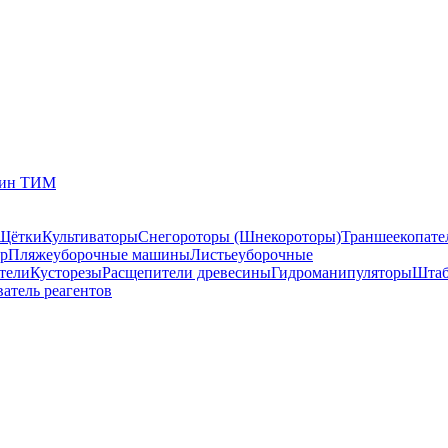
зин ТИМ
Щётки
Культиваторы
Снегороторы (Шнекороторы)
Траншеекопате
р
Пляжеуборочные машины
Листьеуборочные
тели
Кусторезы
Расщепители древесины
Гидроманипуляторы
Штаб
ватель реагентов