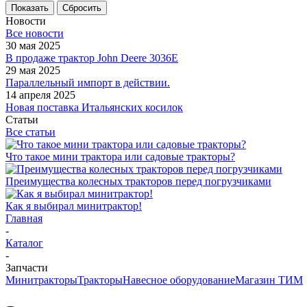
Показать
Сбросить
Новости
Все новости
30 мая 2025
В продаже трактор John Deere 3036E
29 мая 2025
Параллельный импорт в действии.
14 апреля 2025
Новая поставка Итальянских косилок
Статьи
Все статьи
Что такое мини трактора или садовые тракторы?
Преимущества колесных тракторов перед погрузчиками
Как я выбирал минитрактор!
Главная
-
Каталог
-
Запчасти
Минитракторы
Тракторы
Навесное оборудование
Магазин ТИМ