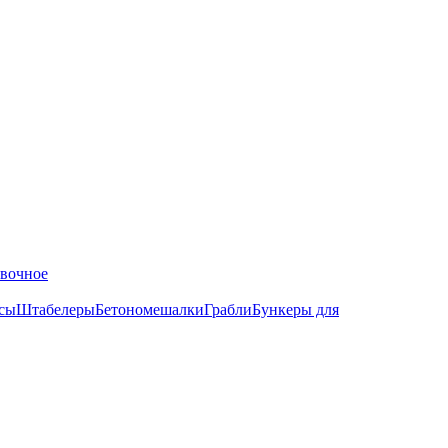
ёвочное
сы
Штабелеры
Бетономешалки
Грабли
Бункеры для