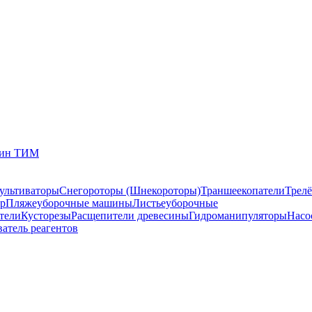
зин ТИМ
ультиваторы
Снегороторы (Шнекороторы)
Траншеекопатели
Трел
р
Пляжеуборочные машины
Листьеуборочные
тели
Кусторезы
Расщепители древесины
Гидроманипуляторы
Насо
ватель реагентов