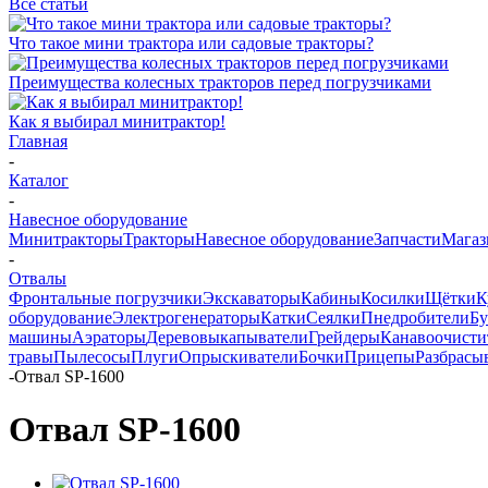
Все статьи
Что такое мини трактора или садовые тракторы?
Преимущества колесных тракторов перед погрузчиками
Как я выбирал минитрактор!
Главная
-
Каталог
-
Навесное оборудование
Минитракторы
Тракторы
Навесное оборудование
Запчасти
Мага
-
Отвалы
Фронтальные погрузчики
Экскаваторы
Кабины
Косилки
Щётки
К
оборудование
Электрогенераторы
Катки
Сеялки
Пнедробители
Бу
машины
Аэраторы
Деревовыкапыватели
Грейдеры
Канавоочисти
травы
Пылесосы
Плуги
Опрыскиватели
Бочки
Прицепы
Разбрасы
-
Отвал SP-1600
Отвал SP-1600